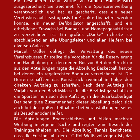
Ein besonderer Dank wurde an Gudula Hausner-Bittl
ausgesprochen: Sie zeichnet für die Sponsorenwerbung
verantwortlich und hat es geschafft, dass ein neuer
Vereinsbus auf Leasingbasis für 4 Jahre finanziert werden
konnte, ein neuer Defibrillator angeschafft und ein
erheblicher Zuwachs bei Banner- und Homepageauftritten
zu verzeichnen ist. Ein großes „Danke“ richtete sie
abschließend an alle Übungsleiter und allen Helfern bei
diversen Anlässen.
Marcel Müller obliegt die Verwaltung des neuen
Vereinsbusses. Er stellte die Vorgaben für die Reservierung
und Handhabung für den neuen Bus vor. Bei den Berichten
aus den Abteilungen ragte die Abteilung Basketball hervor,
bei denen ein regelrechter Boom zu verzeichnen ist. Die
Herren schafften das Kunststück zweimal in Folge den
direkten Aufstieg zu schaffen. Nach dem Aufstieg im
Vorjahr von der Bezirksklasse in die Bezirksliga schafften
die Sportler nun auch den Aufstieg in die Bezirksoberliga!
Der sehr gute Zusammenhalt dieser Abteilung zeigt sich
auch bei der großen Teilnahme bei Veranstaltungen, sei es
als Besucher oder Helfer.
Die Abteilungen Bogenschießen und Aikido machten
Werbung in eigener Sache und regten zum Besuch der
Trainingseinheiten an. Die Abteilung Tennis berichtete,
dass die Fussion mit dem TC Rot-Weiß vollzogen ist, das