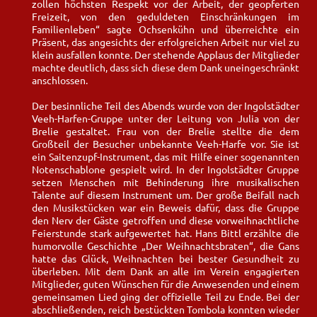
zollen höchsten Respekt vor der Arbeit, der geopferten
Freizeit, von den geduldeten Einschränkungen im
Familienleben“ sagte Ochsenkühn und überreichte ein
Präsent, das angesichts der erfolgreichen Arbeit nur viel zu
klein ausfallen konnte. Der stehende Applaus der Mitglieder
machte deutlich, dass sich diese dem Dank uneingeschränkt
anschlossen.
Der besinnliche Teil des Abends wurde von der Ingolstädter
Veeh-Harfen-Gruppe unter der Leitung von Julia von der
Brelie gestaltet. Frau von der Brelie stellte die dem
Großteil der Besucher unbekannte Veeh-Harfe vor. Sie ist
ein Saitenzupf-Instrument, das mit Hilfe einer sogenannten
Notenschablone gespielt wird. In der Ingolstädter Gruppe
setzen Menschen mit Behinderung ihre musikalischen
Talente auf diesem Instrument um. Der große Beifall nach
den Musikstücken war ein Beweis dafür, dass die Gruppe
den Nerv der Gäste getroffen und diese vorweihnachtliche
Feierstunde stark aufgewertet hat. Hans Bittl erzählte die
humorvolle Geschichte „Der Weihnachtsbraten“, die Gans
hatte das Glück, Weihnachten bei bester Gesundheit zu
überleben. Mit dem Dank an alle im Verein engagierten
Mitglieder, guten Wünschen für die Anwesenden und einem
gemeinsamen Lied ging der offizielle Teil zu Ende. Bei der
abschließenden, reich bestückten Tombola konnten wieder