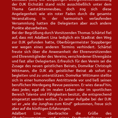
der DJK Eichstätt stand nicht ausschließlich unter dem
Thema Gaststättenneubau, doch zog sich diese
Angelegenheit wie ein roter Faden durch die gesamte
Veranstaltung. In der harmonisch verlaufenden
Versammlung hatten die Delegierten aber auch andere
Punkte abzuarbeiten.
Bei der Begrüßung durch Vorsitzenden Thomas Schärtel fiel
auf, dass mit Adalbert Lina lediglich ein Stadtrat den Weg
zur DJK gefunden hatte, Oberbürgermeister Steppberger
war wegen eines anderen Termins verhindert. Schärtel
freute sich über die Anwesenheit der Ehrenvorsitzenden
und Ehrenmitglieder des Vereins, verschiedener Ehrengäste
und fast aller Delegierten. Erfreulich für den Verein sei die
Zusage des neuen geistlichen Beirats, Domvikar Christoph
Wittmann, die DJK als geistlicher Beirat ab sofort zu
begleiten und zu unterstützen. Domvikar Wittmann stellte
sich in einer humorvollen Antrittsrede vor und ließ seinen
beruflichen Werdegang Revue passieren. Er wies darauf hin,
dass jeder, egal ob im realen Leben oder im sportlichen
Bereich Talente und Fähigkeiten besitzt, die entsprechend
eingesetzt werden wollen. Zu seiner Aufgabe bei der DJK
sei er „wie die Jungfrau zum Kind“ gekommen, freue sich
aber auf die künftigen Erfahrungen.
Adalbert Lina überbrachte die Grüße des
Oberbürgermeisters und seiner Stadtratskollegen und