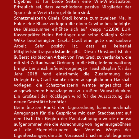
Ergebnis ist für beide Seiten eine Win-Win-Situation.
Erfreulich sei, dass verschiedene passive Mitglieder der
Sparte dem Verein treu geblieben sind.
Schatzmeisterin Gisela Gradl konnte zum zweiten Mal in
Folge eine Bilanz vorlegen die einen Gewinn bescheinigte.
Die Bilanzsumme erhöhte sich auf knapp 122.000 EUR.
Kassenprüfer Heinz Behringer und seine Kollegin Käthe
Wilke bescheinigten Gisela Gradl eine gute und saubere
Arbeit. Sehr positiv ist, dass es keinerlei
Mitgliedsbeitragsrückstände gibt. Dieser Umstand ist der
äußerst akribischen Arbeit von Frau Gradl zu verdanken, die
mit viel Zeitaufwand Ordnung in die Mitgliederverwaltung
bringt. Der anschließend vorgelegte Haushaltsplan für das
Jahr 2018 fand einstimmig die Zustimmung der
Delegierten, Gradl konnte einen ausgeglichenen Haushalt
vorlegen. die Schatzmeisterin warnte angesichts der
ausgewiesenen Finanzlage vor zu großem Wunschdenken:
Ein Großteil der Rücklagen wird für die Ausstattung der
neuen Gaststätte benötigt.
Beim letzten Punkt der Tagesordnung kamen nochmals
Anregungen für die Gespräche mit dem Stadtbauamt auf
den Tisch. Der Beginn der Pachtzahlungen wurde ebenso
aufgenommen wie die Anrechnung von Ingenieurgebühren
auf die Eigenleistungen des Vereins. Wegen der
Eigenleistungen, die aller Voraussicht nach im Juli beginnen