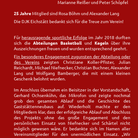
Marianne Reißer und Peter Schöpfel
25 Jahre
Mitglied sind Rosa Böhm und Alexander Lang
Die DJK Eichstätt bedankt sich für die Treue zum Verein!
Für
herausragende sportliche Erfolge
im Jahr 2018 durften
sich die
Abteilungen Basketball
und
Kegeln
über ihre
Auszeichnungen freuen und wurden entsprechend geehrt.
E
in besonderes Engagement zugunsten der Abteilung oder
des Vereins
zeigten Christiane Koller-Pfister, Julian
Reichardt, Michael Niefnecker, Christian Buchner, Alexander
Lang und Wolfgang Bamberger, die mit einem kleinen
Geschenk belohnt wurden.
Im Anschluss übernahm ein Beisitzer in der Vorstandschaft,
Gerhard Ochsenkühn, das Mikrofon und zeigte nochmal
grob den gesamten Ablauf und die Geschichte des
Gaststättenneubaus auf. Wiederholt machte er den
Mitgliedern klar, dass der erfolgreiche Ablauf und Abschluss
des Projekts ohne das große Engagement und den
persönlichen Einsatz von Niefnecker und Schärtel nicht
möglich gewesen wäre. Er bedankte sich im Namen aller
Vereinsmitglieder für den unermüdlichen Einsatz. „Wir