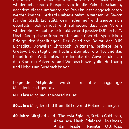
wieder mit neuen Perspektiven in die Zukunft schauen,
nachdem dieses umfangreiche Projekt jetzt abgeschlossen
werden konnte. Gerhard Nieberle nahm in seinem Grußwort
für die Stadt Eichstätt den Faden auf und zeigte sich
ebenfalls hoch erfreut und zufrieden, dass „der Verein
wieder eine Anlaufstelle für aktive und passive DJK-ler hat“.
Unabhängig davon freue er sich auch über die sportlichen
Erfolge der Abteilungen. Der Geistliche Beirat der DJK
Eichstätt, Domvikar Christoph Wittmann, ordnete sein
Grußwort den täglichen Nachrichten über die Not und das
Elend in der Welt unter. Er erinnerte die Anwesenden an
den Sinn der Advents- und Weihnachtszeit, die Hoffnung
und Liebe zum Ausdruck bringt.
Folgende Mitglieder wurden für ihre langjährige
Mitgliedschaft geehrt:
60 Jahre
Mitglied ist Konrad Bauer
50 Jahre
Mitglied sind Brunhild Lutz und Roland Laumeyer
40 Jahre
Mitglied sind Theresia Eglauer, Stefan Goblirsch,
Anneliese Hauf, Edelgard Holzinger,
Anita Kessler, Renate Ott-Röss,