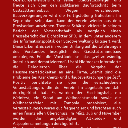
freute sich über den sichtbaren Baufortschritt beim
Gaststättenneubau. Wegen verschiedener
Bauverzögerungen wird die Fertigstellung frühestens im
September sein, dann kann der Verein wieder aus dem
Provisorium ausziehen. Thomas Schärtel zitierte in seinem
Bericht der Vorstandschaft als Vergleich einen
Pressebericht der Eichstätter SPD, in dem unter anderem
die Informationspolitik der Stadtverwaltung kritisiert wird.
Diese Erkenntnis sei im vollen Umfang auf die Erfahrungen
des Vorstandes bezüglich des Gaststättenneubaus
umzulegen. Für die Vorstände sei das „zeitaufwändig,
ärgerlich und demotivierend“. Uschi Niefnecker informierte
die Delegierten über die Vergabe der
Hausmeistertätigkeiten an eine Firma, „damit sind die
Probleme bei Krankheits- und Urlaubsvertretungen gelöst“.
Positiv berichtete sie über die verschiedenen
Veranstaltungen, die der Verein im abgelaufenen Jahr
durchgeführt hat. Es wurden der Faschingsball, ein
Weinfest, ein Stand am Weihnachtsmarkt sowie die
Weihnachtsfeier mit Tombola organisiert, alle
Veranstaltungen waren gut frequentiert und brachten auch
einen finanziellen Überschuss. Im März, Juli und November
wurden die angekündigten Altkleider- und
Altpapiersammlungen durchgeführt.