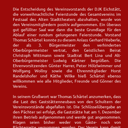
Die Entscheidung des Vereinsvorstands der DJK Eichstätt,
die vorweihnachtliche Feierstunde des Gesamtvereins im
Festsaal des Alten Stadttheaters abzuhalten, wurde von
den Vereinsmitgliedern positiv aufgenommen. Ein überaus
gut gefüllter Saal war dann die beste Grundlage für den
Ablauf einer rundum gelungenen Feierstunde. Vorstand
Thomas Schärtel konnte zu diesem Anlass Gerhard Nieberle,
der als 3. Bürgermeister den verhinderten
Oberbürgermeister vertrat, den Geistlichen Beirat
Christoph Wittmann sowie Stadtrat Bert Lina und Alt-
Oberbürgermeister Ludwig Kärtner begrüßen. Die
Ehrenvorsitzenden Günter Harrer, Peter Hölzlwimmer und
Wolfgang Wollny sowie die Ehrenmitglieder Horst
Randelshofer und Käthe Wilke hieß Schärtel ebenso
willkommen wie alle Mitglieder, Freunde und Gönner des
Vereins.
In seinem Grußwort war Thomas Schärtel anzumerken, dass
die Last des Gaststättenneubaus von den Schultern der
Vereinsvorstände abgefallen ist. Die Schlüsselübergabe an
den Pächter sei erfolgt, die Gaststätte hat am 1. Dezember
ihren Betrieb aufgenommen und werde gut angenommen.
Klagen seien bisher weder von Gäste- noch von
Pächterseite vernommen worden. Der Verein kann damit