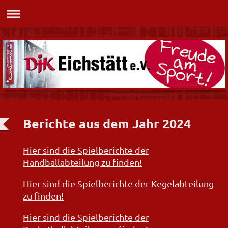
DJK Eichstätt
Berichte aus dem Jahr 2024
Hier sind die Spielberichte der
Handballabteilung zu finden!
Hier sind die Spielberichte der Kegelabteilung
zu finden!
Hier sind die Spielberichte der